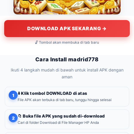
DOWNLOAD APK SEKARANG →
🔓 Tombol akan membuka di tab baru
Cara Install madrid778
Ikuti 4 langkah mudah di bawah untuk install APK dengan
aman
⬇️ Klik tombol DOWNLOAD di atas
1
File APK akan terbuka di tab baru, tunggu hingga selesai
📁 Buka file APK yang sudah di-download
2
Cari di folder Download di File Manager HP Anda