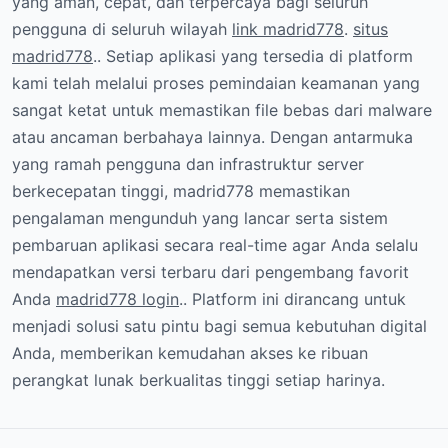
yang aman, cepat, dan terpercaya bagi seluruh
pengguna di seluruh wilayah
link madrid778
.
situs
madrid778
.. Setiap aplikasi yang tersedia di platform
kami telah melalui proses pemindaian keamanan yang
sangat ketat untuk memastikan file bebas dari malware
atau ancaman berbahaya lainnya. Dengan antarmuka
yang ramah pengguna dan infrastruktur server
berkecepatan tinggi, madrid778 memastikan
pengalaman mengunduh yang lancar serta sistem
pembaruan aplikasi secara real-time agar Anda selalu
mendapatkan versi terbaru dari pengembang favorit
Anda
madrid778 login
.. Platform ini dirancang untuk
menjadi solusi satu pintu bagi semua kebutuhan digital
Anda, memberikan kemudahan akses ke ribuan
perangkat lunak berkualitas tinggi setiap harinya.