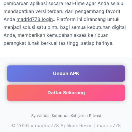
pembaruan aplikasi secara real-time agar Anda selalu
mendapatkan versi terbaru dari pengembang favorit
Anda
madrid778 login
.. Platform ini dirancang untuk
menjadi solusi satu pintu bagi semua kebutuhan digital
Anda, memberikan kemudahan akses ke ribuan
perangkat lunak berkualitas tinggi setiap harinya.
Unduh APK
Daftar Sekarang
Syarat dan Ketentuan
Kebijakan Privasi
© 2026 ⭐ madrid778 Aplikasi Resmi | madrid778