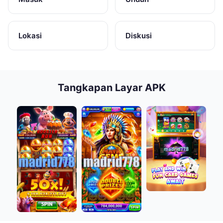
Lokasi
Diskusi
Tangkapan Layar APK