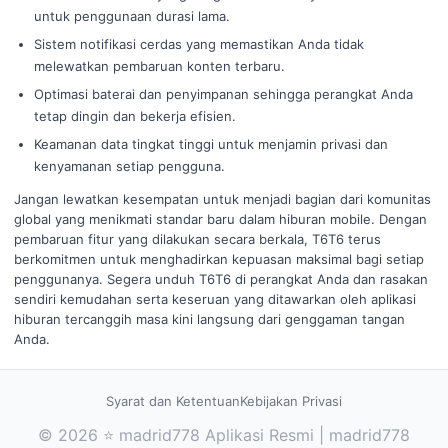
untuk penggunaan durasi lama.
Sistem notifikasi cerdas yang memastikan Anda tidak
melewatkan pembaruan konten terbaru.
Optimasi baterai dan penyimpanan sehingga perangkat Anda
tetap dingin dan bekerja efisien.
Keamanan data tingkat tinggi untuk menjamin privasi dan
kenyamanan setiap pengguna.
Jangan lewatkan kesempatan untuk menjadi bagian dari komunitas
global yang menikmati standar baru dalam hiburan mobile. Dengan
pembaruan fitur yang dilakukan secara berkala, T6T6 terus
berkomitmen untuk menghadirkan kepuasan maksimal bagi setiap
penggunanya. Segera unduh T6T6 di perangkat Anda dan rasakan
sendiri kemudahan serta keseruan yang ditawarkan oleh aplikasi
hiburan tercanggih masa kini langsung dari genggaman tangan
Anda.
Syarat dan Ketentuan
Kebijakan Privasi
© 2026 ⭐ madrid778 Aplikasi Resmi | madrid778