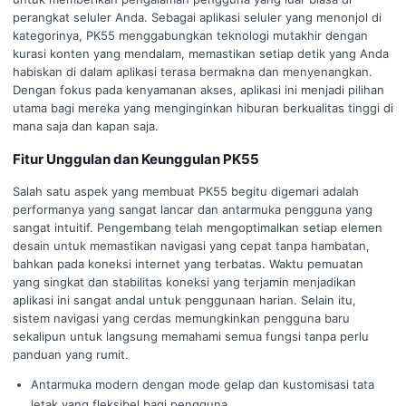
perangkat seluler Anda. Sebagai aplikasi seluler yang menonjol di
kategorinya, PK55 menggabungkan teknologi mutakhir dengan
kurasi konten yang mendalam, memastikan setiap detik yang Anda
habiskan di dalam aplikasi terasa bermakna dan menyenangkan.
Dengan fokus pada kenyamanan akses, aplikasi ini menjadi pilihan
utama bagi mereka yang menginginkan hiburan berkualitas tinggi di
mana saja dan kapan saja.
Fitur Unggulan dan Keunggulan PK55
Salah satu aspek yang membuat PK55 begitu digemari adalah
performanya yang sangat lancar dan antarmuka pengguna yang
sangat intuitif. Pengembang telah mengoptimalkan setiap elemen
desain untuk memastikan navigasi yang cepat tanpa hambatan,
bahkan pada koneksi internet yang terbatas. Waktu pemuatan
yang singkat dan stabilitas koneksi yang terjamin menjadikan
aplikasi ini sangat andal untuk penggunaan harian. Selain itu,
sistem navigasi yang cerdas memungkinkan pengguna baru
sekalipun untuk langsung memahami semua fungsi tanpa perlu
panduan yang rumit.
Antarmuka modern dengan mode gelap dan kustomisasi tata
letak yang fleksibel bagi pengguna.