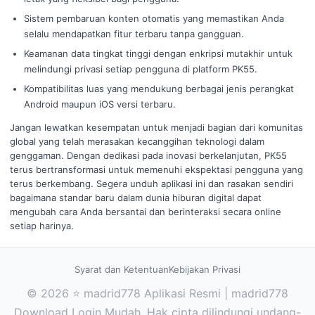
Sistem pembaruan konten otomatis yang memastikan Anda
selalu mendapatkan fitur terbaru tanpa gangguan.
Keamanan data tingkat tinggi dengan enkripsi mutakhir untuk
melindungi privasi setiap pengguna di platform PK55.
Kompatibilitas luas yang mendukung berbagai jenis perangkat
Android maupun iOS versi terbaru.
Jangan lewatkan kesempatan untuk menjadi bagian dari komunitas
global yang telah merasakan kecanggihan teknologi dalam
genggaman. Dengan dedikasi pada inovasi berkelanjutan, PK55
terus bertransformasi untuk memenuhi ekspektasi pengguna yang
terus berkembang. Segera unduh aplikasi ini dan rasakan sendiri
bagaimana standar baru dalam dunia hiburan digital dapat
mengubah cara Anda bersantai dan berinteraksi secara online
setiap harinya.
Syarat dan Ketentuan
Kebijakan Privasi
© 2026 ⭐ madrid778 Aplikasi Resmi | madrid778
Download Login Mudah. Hak cipta dilindungi undang-